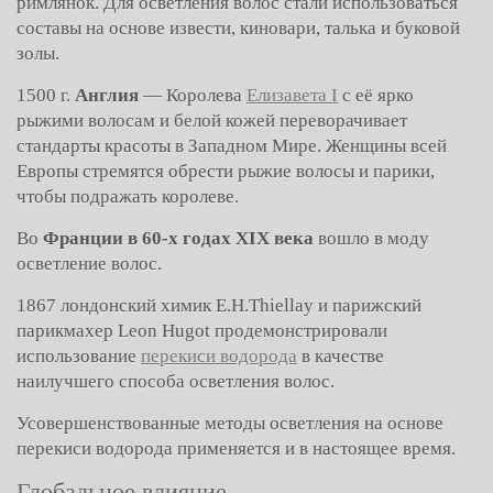
римлянок. Для осветления волос стали использоваться
составы на основе извести, киновари, талька и буковой
золы.
1500 г.
Англия
— Королева
Елизавета I
с её ярко
рыжими волосам и белой кожей переворачивает
стандарты красоты в Западном Мире. Женщины всей
Европы стремятся обрести рыжие волосы и парики,
чтобы подражать королеве.
Во
Франции в 60-х годах XIX века
вошло в моду
осветление волос.
1867 лондонский химик E.H.Thiellay и парижский
парикмахер Leon Hugot продемонстрировали
использование
перекиси водорода
в качестве
наилучшего способа осветления волос.
Усовершенствованные методы осветления на основе
перекиси водорода применяется и в настоящее время.
Глобальное влияние