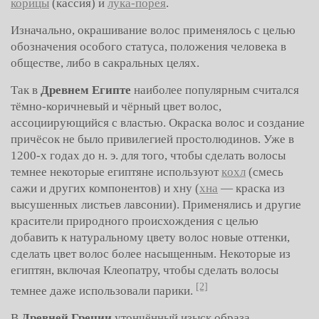
корицы
(кассия) и
лука-порея
.
Изначально, окрашивание волос применялось с целью
обозначения особого статуса, положения человека в
обществе, либо в сакральных целях.
Так в
Древнем Египте
наиболее популярным считался
тёмно-коричневый и чёрный цвет волос,
ассоциирующийся с властью. Окраска волос и создание
причёсок не было привилегией простолюдинов. Уже в
1200-х годах до н. э. для того, чтобы сделать волосы
темнее некоторые египтяне используют
кoхл
(смесь
сажи и других компонентов) и хну (
хна
— краска из
высушенных листьев лавсонии). Применялись и другие
красители природного происхождения с целью
добавить к натуральному цвету волос новые оттенки,
сделать цвет волос более насыщенным. Некоторые из
египтян, включая Клеопатру, чтобы сделать волосы
[2]
темнее даже использовали парики.
В
Древней Греции
утончённый изыск образа